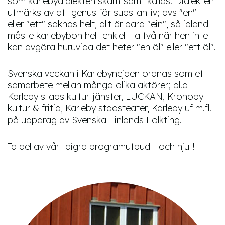
som karlebydialekten skämtsamt kallas. Dialekten
utmärks av att genus för substantiv; dvs "en"
eller "ett" saknas helt, allt är bara "ein", så ibland
måste karlebybon helt enklelt ta två när hen inte
kan avgöra huruvida det heter "en öl" eller "ett öl".
Svenska veckan i Karlebynejden ordnas som ett
samarbete mellan många olika aktörer; bl.a
Karleby stads kulturtjänster, LUCKAN, Kronoby
kultur & fritid, Karleby stadsteater, Karleby uf m.fl.
på uppdrag av Svenska Finlands Folkting.
Ta del av vårt digra programutbud - och njut!