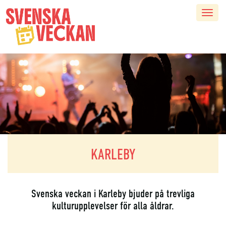
Hoppa
Togg
till
navi
huvudinnehåll
KARLEBY
Svenska veckan i Karleby bjuder på trevliga
kulturupplevelser för alla åldrar.